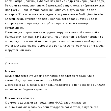
орех, шафран, пачули, дубовый мох, белый кедр, кашмеран, сандал, уд,
бензоин, ваниль, опопонакс, береза, лабданум, кожа, амбретта, мускус
Парфюм 51 Pour Homme посвящен открытию бутика бренда под
номером 51 в престижном лондонском универмаге Burlington Arcade.
Классический мужской парфюм воплощает образ «мачо» 21 века,
которому часто приходится глубоко прятать свою животную
брутальность.
Композиция открывается аккордом цитрусов с нежной лавандой и
белоцветочным нежным букетом. Лишь постепенно к базе парфюм 51
превращается в какой-то непередаваемо соблазнительный аромат
густого, сладко -пряного дорогого рома, на фоне горячих дымных смол
и брутальной кожи.
Доставка
Москва
Осуществляется курьером бесплатно в пределах города или в
шаговой доступности от метро за МКАД.
Доставка в день заказа, как правило, возможна при заказе до 14.00 и
наличии свободных курьеров.
Московская область
Стоимость доставки за пределами МКАД рассчитывается
индивидуально в зависимости от адреса получателя, актуальную