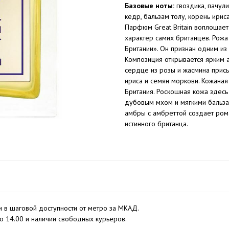
Базовые ноты:
гвоздика, пачули
кедр, бальзам толу, корень ириса
Парфюм Great Britain воплощает
характер самих британцев. Рожа
Британии». Он признан одним из
Композиция открывается ярким 
сердце из розы и жасмина присы
ириса и семян моркови. Кожаная
Британия. Роскошная кожа здесь
дубовым мхом и мягкими бальза
амбры с амбреттой создает рома
истинного британца.
 в шаговой доступности от метро за МКАД.
до 14.00 и наличии свободных курьеров.