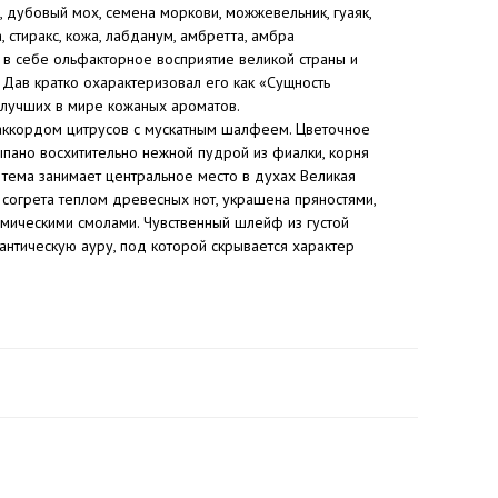
, дубовый мох, семена моркови, можжевельник, гуаяк,
, стиракс, кожа, лабданум, амбретта, амбра
 в себе ольфакторное восприятие великой страны и
 Дав кратко охарактеризовал его как «Сущность
 лучших в мире кожаных ароматов.
аккордом цитрусов с мускатным шалфеем. Цветочное
пано восхитительно нежной пудрой из фиалки, корня
 тема занимает центральное место в духах Великая
 согрета теплом древесных нот, украшена пряностями,
мическими смолами. Чувственный шлейф из густой
нтическую ауру, под которой скрывается характер