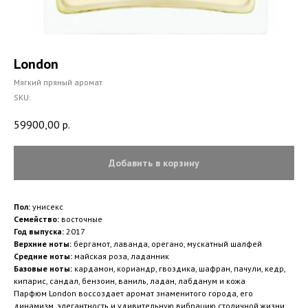
London
Мягкий пряный аромат
SKU:
59900,00
р.
Добавить в корзину
Пол:
унисекс
Семейство:
восточные
Год выпуска:
2017
Верхние ноты:
бергамот, лаванда, орегано, мускатный шалфей
Средние ноты:
майская роза, ладанник
Базовые ноты:
кардамон, кориандр, гвоздика, шафран, пачули, кедр,
кипарис, сандал, бензоин, ваниль, ладан, лабданум и кожа
Парфюм London воссоздает аромат знаменитого города, его
динамизм, элегантность и удивительную вибрацию столичной жизни.